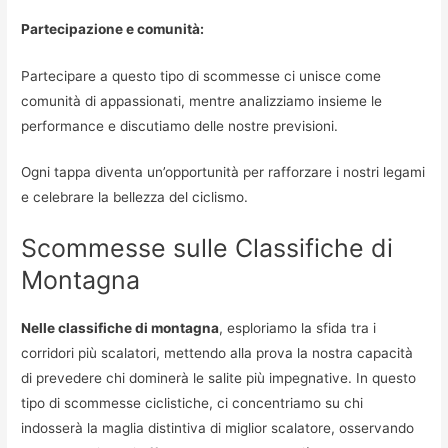
Partecipazione e comunità:
Partecipare a questo tipo di scommesse ci unisce come
comunità di appassionati, mentre analizziamo insieme le
performance e discutiamo delle nostre previsioni.
Ogni tappa diventa un’opportunità per rafforzare i nostri legami
e celebrare la bellezza del ciclismo.
Scommesse sulle Classifiche di
Montagna
Nelle classifiche di montagna
, esploriamo la sfida tra i
corridori più scalatori, mettendo alla prova la nostra capacità
di prevedere chi dominerà le salite più impegnative. In questo
tipo di scommesse ciclistiche, ci concentriamo su chi
indosserà la maglia distintiva di miglior scalatore, osservando