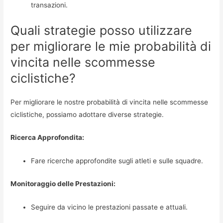
transazioni.
Quali strategie posso utilizzare
per migliorare le mie probabilità di
vincita nelle scommesse
ciclistiche?
Per migliorare le nostre probabilità di vincita nelle scommesse
ciclistiche, possiamo adottare diverse strategie.
Ricerca Approfondita:
Fare ricerche approfondite sugli atleti e sulle squadre.
Monitoraggio delle Prestazioni:
Seguire da vicino le prestazioni passate e attuali.