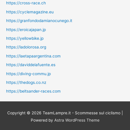
https://cross-race.ch
https://cyclemagazine.eu
https://granfondodamianocunego.it
https://eroicajapan.jp
https://yellowbike.jp
https://ladolorosa.org
https://laetapaargentina.com
https://daviddelafuente.es
https://diving-commu.jp
https://thedogs.co.nz
https://beltsander-races.com
Copyright © 2026
TeamLampre.it - Scommesse sul ciclismo
|
Powered by
Astra WordPress Theme