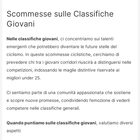
Scommesse sulle Classifiche
Giovani
Nelle classifiche giovani
, ci concentriamo sui talenti
emergenti che potrebbero diventare le future stelle del
ciclismo. In queste scommesse ciclistiche, cerchiamo di
prevedere chi tra i giovani corridori riuscirà a distinguersi nelle
competizioni, indossando le maglie distintive riservate ai
migliori under 25.
Ci sentiamo parte di una comunità appassionata che sostiene
e scopre nuove promesse, condividendo l’emozione di vederli
competere nelle classifiche generali.
Quando puntiamo sulle classifiche giovani
, valutiamo diversi
aspetti: