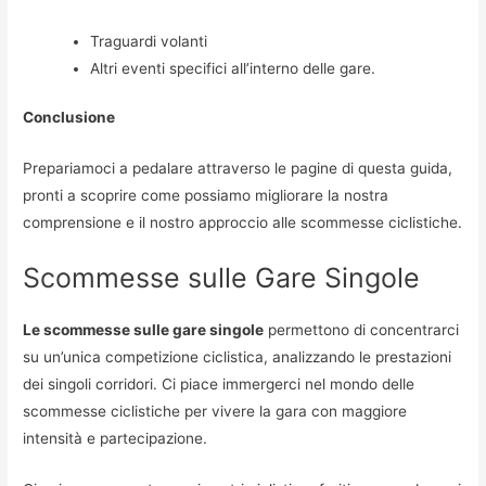
Traguardi volanti
Altri eventi specifici all’interno delle gare.
Conclusione
Prepariamoci a pedalare attraverso le pagine di questa guida,
pronti a scoprire come possiamo migliorare la nostra
comprensione e il nostro approccio alle scommesse ciclistiche.
Scommesse sulle Gare Singole
Le scommesse sulle gare singole
permettono di concentrarci
su un’unica competizione ciclistica, analizzando le prestazioni
dei singoli corridori. Ci piace immergerci nel mondo delle
scommesse ciclistiche per vivere la gara con maggiore
intensità e partecipazione.