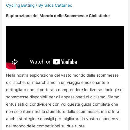
Cycling Betting
/ By
Gilda Cattaneo
Esplorazione del Mondo delle Scommesse Ciclistiche
Nella nostra esplorazione del vasto mondo delle scommesse
ciclistiche, ci imbarchiamo in un viaggio emozionante e
dettagliato che ci porterà a comprendere le diverse tipologie di
scommesse disponibili per gli appassionati di ciclismo. Siamo
entusiasti di condividere con voi questa guida completa che
non solo illuminerà le sfumature delle scommesse, ma offrirà
anche strategie e consigli per migliorare la vostra esperienza
nel mondo delle competizioni su due ruote.