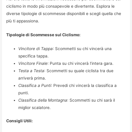
ciclismo in modo più consapevole e divertente. Esplora le
diverse tipologie di scommesse disponibili e scegli quella che
più ti appassiona.
Tipologie di Scommesse sul Ciclismo:
Vincitore di Tappa
: Scommetti su chi vincerà una
specifica tappa.
Vincitore Finale
: Punta su chi vincerà l’intera gara.
Testa a Testa
: Scommetti su quale ciclista tra due
arriverà prima.
Classifica a Punti
: Prevedi chi vincerà la classifica a
punti.
Classifica della Montagna
: Scommetti su chi sarà il
miglior scalatore.
Consigli Utili: