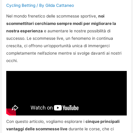
Cycling Betting
/ By
Gilda Cattaneo
Nel mondo frenetico delle scommesse sportive,
noi
scommettitori cerchiamo sempre modi per migliorare la
nostra esperienza
e aumentare le nostre possibilità di
successo. Le scommesse live, un fenomeno in continua
crescita, ci offrono un’opportunità unica di immergerci
completamente nell’azione mentre si svolge davanti ai nostri
occhi.
Con questo articolo, vogliamo esplorare i
cinque principali
vantaggi delle scommesse live
durante le corse, che ci