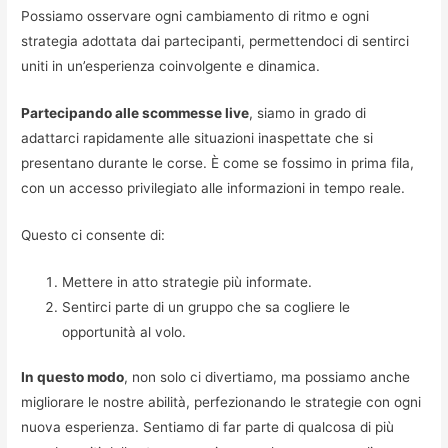
Possiamo osservare ogni cambiamento di ritmo e ogni
strategia adottata dai partecipanti, permettendoci di sentirci
uniti in un’esperienza coinvolgente e dinamica.
Partecipando alle scommesse live
, siamo in grado di
adattarci rapidamente alle situazioni inaspettate che si
presentano durante le corse. È come se fossimo in prima fila,
con un accesso privilegiato alle informazioni in tempo reale.
Questo ci consente di:
Mettere in atto strategie più informate.
Sentirci parte di un gruppo che sa cogliere le
opportunità al volo.
In questo modo
, non solo ci divertiamo, ma possiamo anche
migliorare le nostre abilità, perfezionando le strategie con ogni
nuova esperienza. Sentiamo di far parte di qualcosa di più