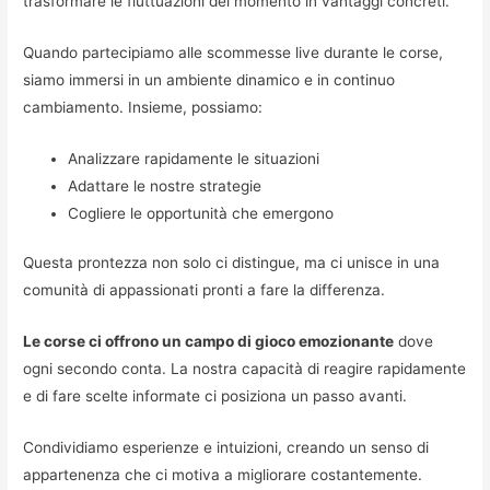
trasformare le fluttuazioni del momento in vantaggi concreti.
Quando partecipiamo alle scommesse live durante le corse,
siamo immersi in un ambiente dinamico e in continuo
cambiamento. Insieme, possiamo:
Analizzare rapidamente le situazioni
Adattare le nostre strategie
Cogliere le opportunità che emergono
Questa prontezza non solo ci distingue, ma ci unisce in una
comunità di appassionati pronti a fare la differenza.
Le corse ci offrono un campo di gioco emozionante
dove
ogni secondo conta. La nostra capacità di reagire rapidamente
e di fare scelte informate ci posiziona un passo avanti.
Condividiamo esperienze e intuizioni, creando un senso di
appartenenza che ci motiva a migliorare costantemente.