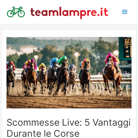
Main
Men
Scommesse Live: 5 Vantaggi
Durante le Corse