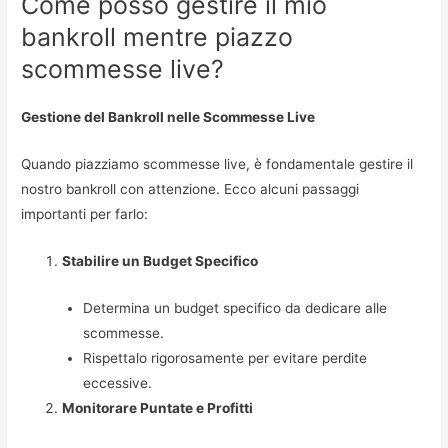
Come posso gestire il mio
bankroll mentre piazzo
scommesse live?
Gestione del Bankroll nelle Scommesse Live
Quando piazziamo scommesse live, è fondamentale gestire il
nostro bankroll con attenzione. Ecco alcuni passaggi
importanti per farlo:
Stabilire un Budget Specifico
Determina un budget specifico da dedicare alle
scommesse.
Rispettalo rigorosamente per evitare perdite
eccessive.
Monitorare Puntate e Profitti