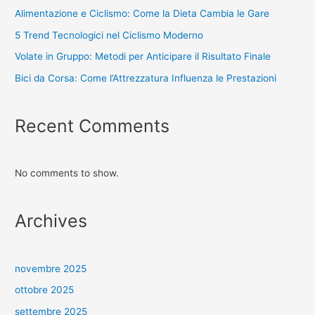
Alimentazione e Ciclismo: Come la Dieta Cambia le Gare
5 Trend Tecnologici nel Ciclismo Moderno
Volate in Gruppo: Metodi per Anticipare il Risultato Finale
Bici da Corsa: Come l’Attrezzatura Influenza le Prestazioni
Recent Comments
No comments to show.
Archives
novembre 2025
ottobre 2025
settembre 2025