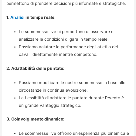
permettono di prendere decisioni più informate e strategiche.
1.
Analisi
in tempo reale:
Le scommesse live ci permettono di osservare e
analizzare le condizioni di gara in tempo reale.
Possiamo valutare le performance degli atleti o dei
cavalli direttamente mentre competono.
2. Adattabilità delle puntate:
Possiamo modificare le nostre scommesse in base alle
circostanze in continua evoluzione.
La flessibilità di adattare le puntate durante l’evento è
un grande vantaggio strategico.
3. Coinvolgimento dinamico:
Le scommesse live offrono un’esperienza più dinamica e