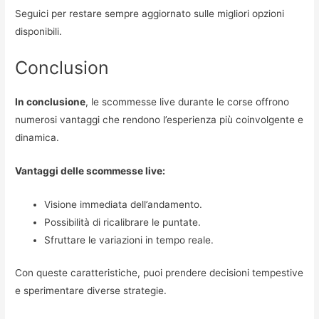
Seguici per restare sempre aggiornato sulle migliori opzioni
disponibili.
Conclusion
In conclusione
, le scommesse live durante le corse offrono
numerosi vantaggi che rendono l’esperienza più coinvolgente e
dinamica.
Vantaggi delle scommesse live:
Visione immediata dell’andamento.
Possibilità di ricalibrare le puntate.
Sfruttare le variazioni in tempo reale.
Con queste caratteristiche, puoi prendere decisioni tempestive
e sperimentare diverse strategie.