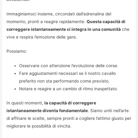
Immaginiamoci insieme, circondati dall’adrenalina del
momento, pronti a reagire rapidamente.
Questa capacità di
correggere istantaneamente ci integra in una comunità
che
vive e respira l’emozione delle gare.
Possiamo:
Osservare con attenzione l’evoluzione delle corse.
Fare aggiustamenti necessari se il nostro cavallo
preferito non sta performando come previsto.
Notare e reagire a un cambio di ritmo inaspettato.
In questi momenti,
la capacità di correggere
istantaneamente diventa fondamentale
. Siamo uniti nell’arte
di affinare le scelte, sempre pronti a cogliere l’attimo giusto per
migliorare le possibilità di vincita.