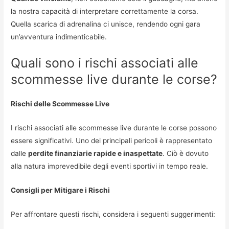
la nostra capacità di interpretare correttamente la corsa.
Quella scarica di adrenalina ci unisce, rendendo ogni gara
un’avventura indimenticabile.
Quali sono i rischi associati alle
scommesse live durante le corse?
Rischi delle Scommesse Live
I rischi associati alle scommesse live durante le corse possono
essere significativi. Uno dei principali pericoli è rappresentato
dalle
perdite finanziarie rapide e inaspettate
. Ciò è dovuto
alla natura imprevedibile degli eventi sportivi in tempo reale.
Consigli per Mitigare i Rischi
Per affrontare questi rischi, considera i seguenti suggerimenti: