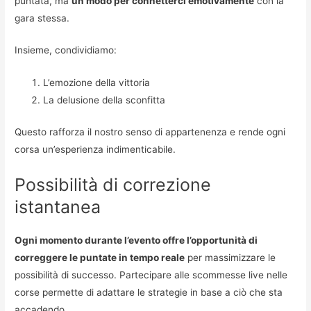
puntata, ma
un modo per connetterci emotivamente
con la
gara stessa.
Insieme, condividiamo:
L’emozione della vittoria
La delusione della sconfitta
Questo rafforza il nostro senso di appartenenza e rende ogni
corsa un’esperienza indimenticabile.
Possibilità di correzione
istantanea
Ogni momento durante l’evento offre l’opportunità di
correggere le puntate in tempo reale
per massimizzare le
possibilità di successo. Partecipare alle scommesse live nelle
corse permette di adattare le strategie in base a ciò che sta
accadendo.