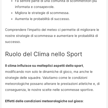
Fa sentire parte di una comunità di scommettitori più
informata e consapevole.
Migliora le strategie di scommessa.
Aumenta le probabilità di successo.
Comprendere l’impatto del meteo ci permette di migliorare le
nostre strategie di scommessa e aumentare le probabilità di
successo.
Ruolo del Clima nello Sport
Il clima influisce su molteplici aspetti dello sport
,
modificando non solo le dinamiche di gioco, ma anche le
strategie delle squadre. Valutiamo come le condizioni
meteorologiche possano alterare le prestazioni atletiche e, di
conseguenza, le nostre scelte nelle scommesse sportive.
Effetti delle condizioni meteorologiche sul gioco
: