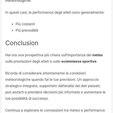
meteorologiche.
In questi casi, le performance degli atleti sono generalmente:
Più costanti
Più prevedibili
Conclusion
Hai ora una prospettiva più chiara sull’importanza del
meteo
sulle prestazioni degli atleti e sulle
scommesse sportive
.
Ricorda di considerare attentamente le condizioni
meteorologiche quando fai le tue previsioni. Un approccio
strategico integrato, supportato dall’analisi dei dati passati,
può aiutarti a prendere decisioni più informate e aumentare le
tue possibilità di successo.
Continua a esplorare le connessioni tra meteo e performance