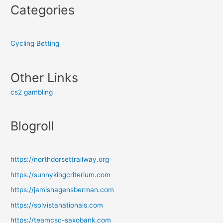
Categories
Cycling Betting
Other Links
cs2 gambling
Blogroll
https://northdorsettrailway.org
https://sunnykingcriterium.com
https://jamishagensberman.com
https://solvistanationals.com
https://teamcsc-saxobank.com