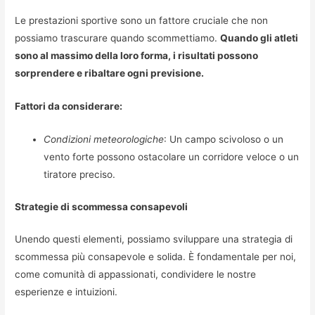
Le prestazioni sportive sono un fattore cruciale che non
possiamo trascurare quando scommettiamo.
Quando gli atleti
sono al massimo della loro forma, i risultati possono
sorprendere e ribaltare ogni previsione.
Fattori da considerare:
Condizioni meteorologiche
: Un campo scivoloso o un
vento forte possono ostacolare un corridore veloce o un
tiratore preciso.
Strategie di scommessa consapevoli
Unendo questi elementi, possiamo sviluppare una strategia di
scommessa più consapevole e solida. È fondamentale per noi,
come comunità di appassionati, condividere le nostre
esperienze e intuizioni.