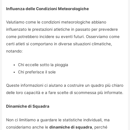
Influenza delle Condizioni Meteorologiche
Valutiamo come le condizioni meteorologiche abbiano
influenzato le prestazioni atletiche in passato per prevedere
come potrebbero incidere su eventi futuri. Osserviamo come
certi atleti si comportano in diverse situazioni climatiche,
notando:
Chi eccelle sotto la pioggia
Chi preferisce il sole
Queste informazioni ci aiutano a costruire un quadro più chiaro
delle loro capacità e a fare scelte di scommessa più informate.
Dinamiche di Squadra
Non ci limitiamo a guardare le statistiche individuali, ma
consideriamo anche le
dinamiche di squadra
, perché