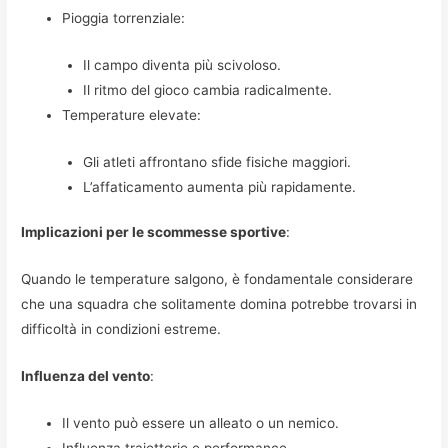
Pioggia torrenziale:
Il campo diventa più scivoloso.
Il ritmo del gioco cambia radicalmente.
Temperature elevate:
Gli atleti affrontano sfide fisiche maggiori.
L’affaticamento aumenta più rapidamente.
Implicazioni per le scommesse sportive
:
Quando le temperature salgono, è fondamentale considerare
che una squadra che solitamente domina potrebbe trovarsi in
difficoltà in condizioni estreme.
Influenza del vento
:
Il vento può essere un alleato o un nemico.
Influenza traiettorie e performance.