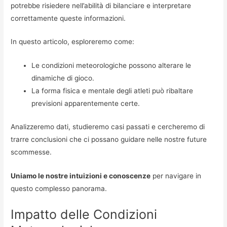
potrebbe risiedere nell’abilità di bilanciare e interpretare
correttamente queste informazioni.
In questo articolo, esploreremo come:
Le condizioni meteorologiche possono alterare le
dinamiche di gioco.
La forma fisica e mentale degli atleti può ribaltare
previsioni apparentemente certe.
Analizzeremo dati, studieremo casi passati e cercheremo di
trarre conclusioni che ci possano guidare nelle nostre future
scommesse.
Uniamo le nostre intuizioni e conoscenze
per navigare in
questo complesso panorama.
Impatto delle Condizioni