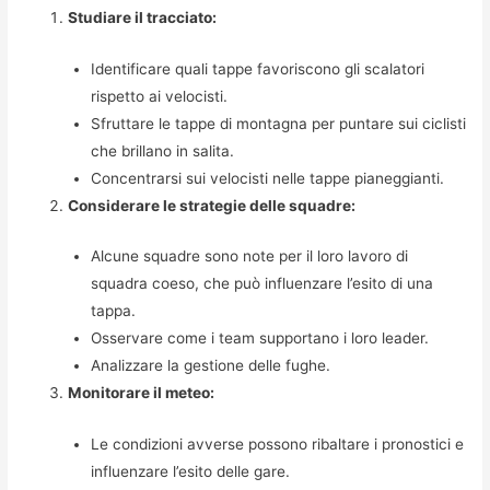
Studiare il tracciato:
Identificare quali tappe favoriscono gli scalatori
rispetto ai velocisti.
Sfruttare le tappe di montagna per puntare sui ciclisti
che brillano in salita.
Concentrarsi sui velocisti nelle tappe pianeggianti.
Considerare le strategie delle squadre:
Alcune squadre sono note per il loro lavoro di
squadra coeso, che può influenzare l’esito di una
tappa.
Osservare come i team supportano i loro leader.
Analizzare la gestione delle fughe.
Monitorare il meteo:
Le condizioni avverse possono ribaltare i pronostici e
influenzare l’esito delle gare.