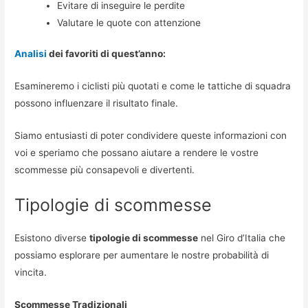
Evitare di inseguire le perdite
Valutare le quote con attenzione
Analisi
dei favoriti di quest’anno:
Esamineremo i ciclisti più quotati e come le tattiche di squadra
possono influenzare il risultato finale.
Siamo entusiasti di poter condividere queste informazioni con
voi e speriamo che possano aiutare a rendere le vostre
scommesse più consapevoli e divertenti.
Tipologie di scommesse
Esistono diverse
tipologie di scommesse
nel Giro d’Italia che
possiamo esplorare per aumentare le nostre probabilità di
vincita.
Scommesse Tradizionali