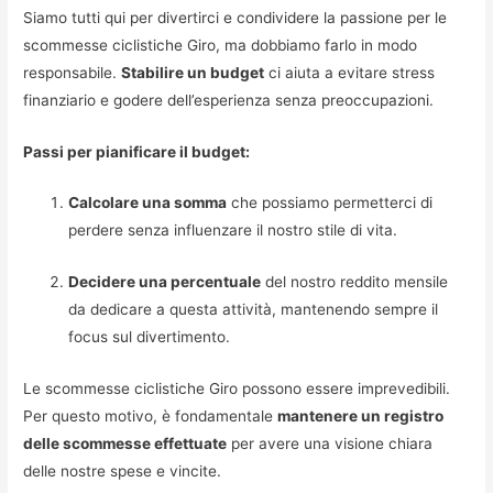
Siamo tutti qui per divertirci e condividere la passione per le
scommesse ciclistiche Giro, ma dobbiamo farlo in modo
responsabile.
Stabilire un budget
ci aiuta a evitare stress
finanziario e godere dell’esperienza senza preoccupazioni.
Passi per pianificare il budget:
Calcolare una somma
che possiamo permetterci di
perdere senza influenzare il nostro stile di vita.
Decidere una percentuale
del nostro reddito mensile
da dedicare a questa attività, mantenendo sempre il
focus sul divertimento.
Le scommesse ciclistiche Giro possono essere imprevedibili.
Per questo motivo, è fondamentale
mantenere un registro
delle scommesse effettuate
per avere una visione chiara
delle nostre spese e vincite.