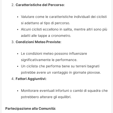
Caratteristiche del Percorso:
Valutare come le caratteristiche individuali dei ciclisti
si adattano al tipo di percorso.
Alcuni ciclisti eccellono in salita, mentre altri sono più
adatti alle tappe a cronometro.
Condizioni Meteo Previste:
Le condizioni meteo possono influenzare
significativamente le performance.
Un ciclista che performa bene su terreni bagnati
potrebbe avere un vantaggio in giornate piovose.
Fattori Aggiuntivi:
Monitorare eventuali infortuni o cambi di squadra che
potrebbero alterare gli equilibri.
Partecipazione alla Comunità: