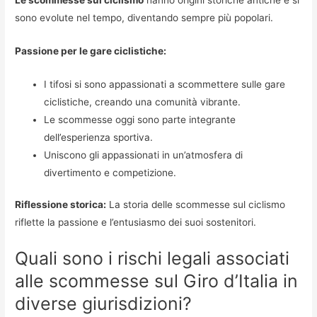
Le scommesse sul ciclismo
hanno origini storiche antiche e si
sono evolute nel tempo, diventando sempre più popolari.
Passione per le gare ciclistiche:
I tifosi si sono appassionati a scommettere sulle gare
ciclistiche, creando una comunità vibrante.
Le scommesse oggi sono parte integrante
dell’esperienza sportiva.
Uniscono gli appassionati in un’atmosfera di
divertimento e competizione.
Riflessione storica:
La storia delle scommesse sul ciclismo
riflette la passione e l’entusiasmo dei suoi sostenitori.
Quali sono i rischi legali associati
alle scommesse sul Giro d’Italia in
diverse giurisdizioni?