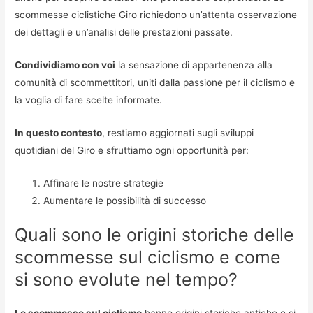
scommesse ciclistiche Giro richiedono un’attenta osservazione
dei dettagli e un’analisi delle prestazioni passate.
Condividiamo con voi
la sensazione di appartenenza alla
comunità di scommettitori, uniti dalla passione per il ciclismo e
la voglia di fare scelte informate.
In questo contesto
, restiamo aggiornati sugli sviluppi
quotidiani del Giro e sfruttiamo ogni opportunità per:
Affinare le nostre strategie
Aumentare le possibilità di successo
Quali sono le origini storiche delle
scommesse sul ciclismo e come
si sono evolute nel tempo?