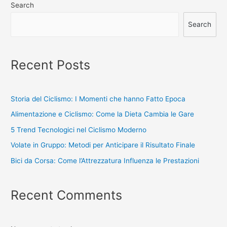
Search
Search
Recent Posts
Storia del Ciclismo: I Momenti che hanno Fatto Epoca
Alimentazione e Ciclismo: Come la Dieta Cambia le Gare
5 Trend Tecnologici nel Ciclismo Moderno
Volate in Gruppo: Metodi per Anticipare il Risultato Finale
Bici da Corsa: Come l’Attrezzatura Influenza le Prestazioni
Recent Comments