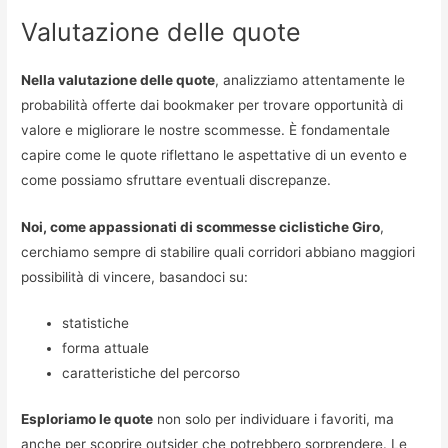
Valutazione delle quote
Nella valutazione delle quote
, analizziamo attentamente le
probabilità offerte dai bookmaker per trovare opportunità di
valore e migliorare le nostre scommesse. È fondamentale
capire come le quote riflettano le aspettative di un evento e
come possiamo sfruttare eventuali discrepanze.
Noi, come appassionati di scommesse ciclistiche Giro
,
cerchiamo sempre di stabilire quali corridori abbiano maggiori
possibilità di vincere, basandoci su:
statistiche
forma attuale
caratteristiche del percorso
Esploriamo le quote
non solo per individuare i favoriti, ma
anche per scoprire outsider che potrebbero sorprendere. Le