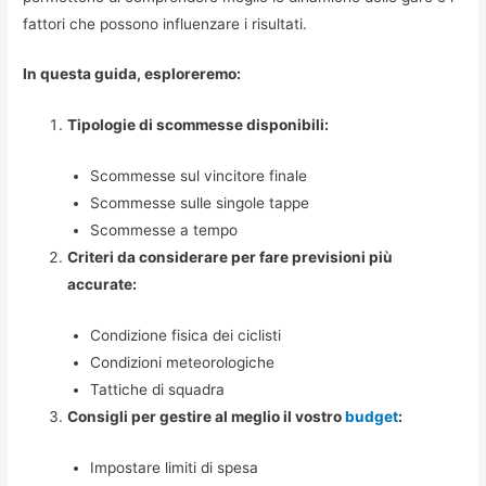
fattori che possono influenzare i risultati.
In questa guida, esploreremo:
Tipologie di scommesse disponibili:
Scommesse sul vincitore finale
Scommesse sulle singole tappe
Scommesse a tempo
Criteri da considerare per fare previsioni più
accurate:
Condizione fisica dei ciclisti
Condizioni meteorologiche
Tattiche di squadra
Consigli per gestire al meglio il vostro
budget
:
Impostare limiti di spesa