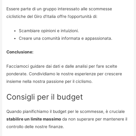
Essere parte di un gruppo interessato alle scommesse
ciclistiche del Giro d’Italia offre l’opportunità di:
Scambiare opinioni e intuizioni.
Creare una comunità informata e appassionata.
Conclusione:
Facciamoci guidare dai dati e dalle analisi per fare scelte
ponderate. Condividiamo le nostre esperienze per crescere
insieme nella nostra passione per il ciclismo.
Consigli per il budget
Quando pianifichiamo il budget per le scommesse, è cruciale
stabilire un limite massimo
da non superare per mantenere il
controllo delle nostre finanze.